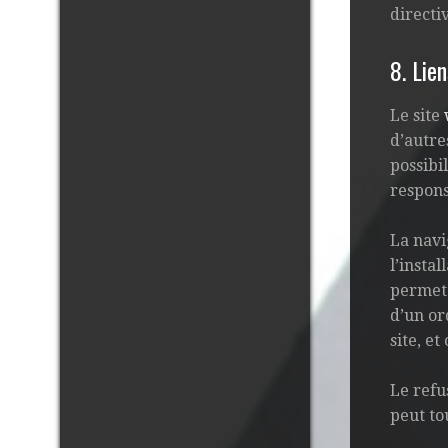
directi
8. Lie
Le site
d’autre
possibi
responsa
La navi
l’instal
permet 
d’un or
site, e
Le refu
peut to