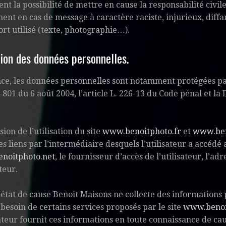
nt la possibilité de mettre en cause la responsabilité civile 
nt en cas de message à caractère raciste, injurieux, diff
ort utilisé (texte, photographie…).
tion des données personnelles.
ce, les données personnelles sont notamment protégées par l
-801 du 6 août 2004, l’article L. 226-13 du Code pénal et l
sion de l’utilisation du site
www.benoitphoto.fr
et
www.ben
es liens par l’intermédiaire desquels l’utilisateur a accédé 
noitphoto.net
, le fournisseur d’accès de l’utilisateur, l’ad
ateur.
 état de cause Benoit Maisons ne collecte des informations p
 besoin de certains services proposés par le site
www.benoi
sateur fournit ces informations en toute connaissance de c