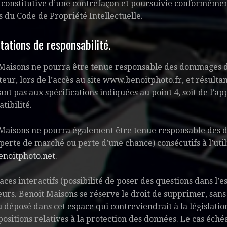
onstitutive d’une contrefaçon et poursuivie conformément 
s du Code de Propriété Intellectuelle.
itations de responsabilité.
Maisons ne pourra être tenue responsable des dommages dir
ateur, lors de l’accès au site www.benoitphoto.fr, et résultan
nt pas aux spécifications indiquées au point 4, soit de l’a
tibilité.
Maisons ne pourra également être tenue responsable des 
perte de marché ou perte d’une chance) consécutifs à l’util
noitphoto.net
.
aces interactifs (possibilité de poser des questions dans l’es
teurs. Benoit Maisons se réserve le droit de supprimer, san
 déposé dans cet espace qui contreviendrait à la législatio
positions relatives à la protection des données. Le cas éch