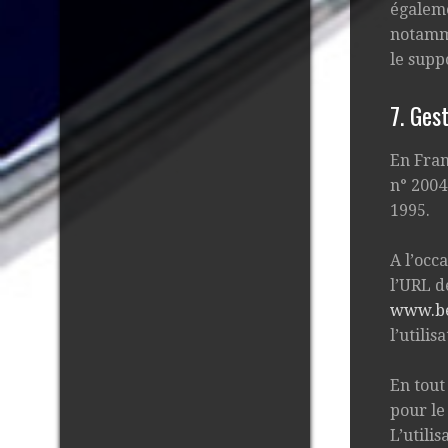
égaleme
notamme
le supp
7. Ges
En Fran
n° 2004
1995.
A l’occa
l’URL d
www.be
l’utilis
En tout
pour le
L’utili