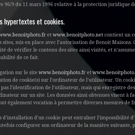
ve 96/9 du 11 mars 1996 relative à la protection juridique 
ns hypertextes et cookies.
www.benoitphoto.fr
et
www.benoitphoto.net
contient un c
s sites, mis en place avec l’autorisation de Benoit Maisons.
lité de vérifier le contenu des sites ainsi visités, et n’as
bilité de ce fait.
gation sur le site
www.benoitphoto.fr
et
www.benoitphoto.
lation de cookie(s) sur l’ordinateur de l’utilisateur. Un cooki
pas l’identification de l’utilisateur, mais qui enregistre de
dinateur sur un site. Les données ainsi obtenues visent à fac
t ont également vocation à permettre diverses mesures de f
s d’installation d’un cookie peut entraîner l’impossibilité d’
utefois configurer son ordinateur de la manière suivante, po