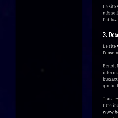
Le site
même fa
l’utili
3. Des
Le site
l’ensem
Benoit 
informa
inexact
qui lui
Tous le
titre in
www.be