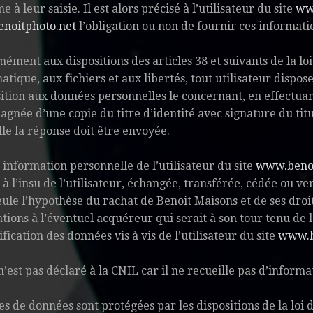
 à leur saisie. Il est alors précisé à l’utilisateur du site
ww
noitphoto.net
l’obligation ou non de fournir ces informati
ément aux dispositions des articles 38 et suivants de la loi
atique, aux fichiers et aux libertés, tout utilisateur dispose
ition aux données personnelles le concernant, en effectuan
gnée d’une copie du titre d’identité avec signature du titul
lle la réponse doit être envoyée.
information personnelle de l’utilisateur du site
www.benoi
 à l’insu de l’utilisateur, échangée, transférée, cédée ou 
Seule l’hypothèse du rachat de Benoit Maisons et de ses droi
tions à l’éventuel acquéreur qui serait à son tour tenu de
fication des données vis à vis de l’utilisateur du site
www.b
 n’est pas déclaré à la CNIL car il ne recueille pas d’informa
es de données sont protégées par les dispositions de la loi d