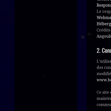
Respons
Le resp
Webma
Héberg
Crédits
Angoul
2. Con
L’utilis
des con
modifié
www.be
Ce site
mainten
communi