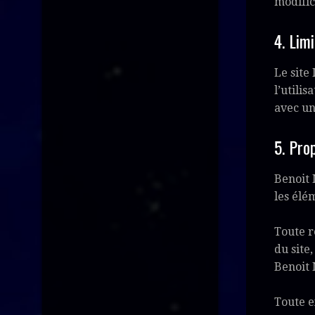
modific
4. Lim
Le site
l’utili
avec un
5. Pro
Benoit 
les élé
Toute r
du site,
Benoit 
Toute e