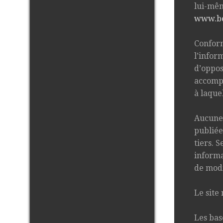
lui-même
www.be
Conform
l’inform
d’oppos
accompa
à laque
Aucune 
publiée
tiers. 
informa
de modi
Le site
Les bas