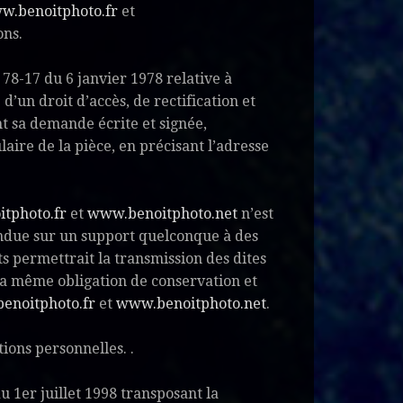
w.benoitphoto.fr
et
ons.
 78-17 du 6 janvier 1978 relative à
 d’un droit d’accès, de rectification et
t sa demande écrite et signée,
aire de la pièce, en précisant l’adresse
tphoto.fr
et
www.benoitphoto.net
n’est
vendue sur un support quelconque à des
ts permettrait la transmission des dites
 la même obligation de conservation et
enoitphoto.fr
et
www.benoitphoto.net
.
tions personnelles. .
u 1er juillet 1998 transposant la