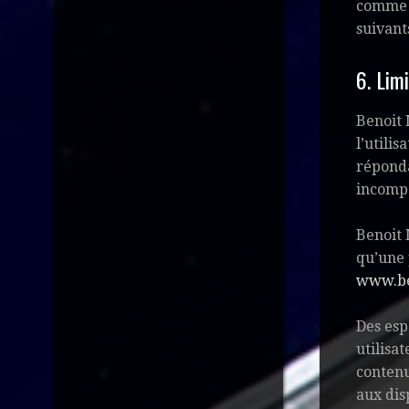
comme c
suivant
6. Lim
Benoit 
l’utilis
réponda
incompa
Benoit 
qu’une 
www.be
Des esp
utilisa
contenu
aux dis