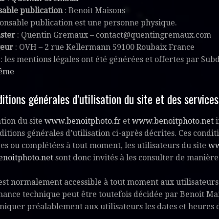
able publication
: Benoit Maisons
onsable publication est une personne physique.
ster
: Quentin Gremaux – contact@quentingremaux.com
eur
: OVH – 2 rue Kellermann 59100 Roubaix France
 : les mentions légales ont été générées et offertes par Su
ême
ditions générales d’utilisation du site et des service
ation du site
www.benoitphoto.fr
et
www.benoitphoto.net
i
ditions générales d’utilisation ci-après décrites. Ces conditi
es ou complétées à tout moment, les utilisateurs du site
ww
noitphoto.net
sont donc invités à les consulter de manière
 est normalement accessible à tout moment aux utilisateurs
ance technique peut être toutefois décidée par Benoit Mais
quer préalablement aux utilisateurs les dates et heures d