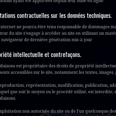
ations ayant été apportées depuis leur mise en ligne.
itations contractuelles sur les données techniques.
 Internet ne pourra être tenu responsable de dommages matéri
sateur du site s’engage à accéder au site en utilisant un mat
 navigateur de dernière génération mis-à-jour
priété intellectuelle et contrefaçons.
Maisons est propriétaire des droits de propriété intellectuel
ments accessibles sur le site, notamment les textes, images, g
eproduction, représentation, modification, publication, ad
 quel que soit le moyen ou le procédé utilisé, est interdite, 
Maisons.
xploitation non autorisée du site ou de l’un quelconque des