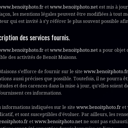
www.benoitphoto.fr
et
www.benoitphoto.net
est mis à jou
çon, les mentions légales peuvent être modifiées à tout m
sateur qui est invité à s’y référer le plus souvent possible a
cription des services fournis.
www.benoitphoto.fr
et
www.benoitphoto.net
a pour objet 
ble des activités de Benoit Maisons.
Maisons s’efforce de fournir sur le site
www.benoitphoto.f
tions aussi précises que possible. Toutefois, il ne pourra ê
itudes et des carences dans la mise à jour, qu’elles soient de
 fournissent ces informations.
s informations indiquées sur le site
www.benoitphoto.fr
et
dicatif, et sont susceptibles d’évoluer. Par ailleurs, les ren
noitphoto.fr
et
www.benoitphoto.net
ne sont pas exhaustif